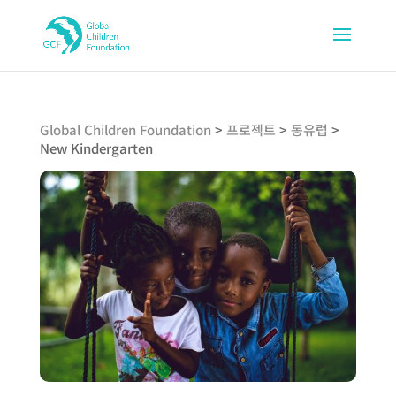
Global Children Foundation
>
프로젝트
>
동유럽
>
New Kindergarten