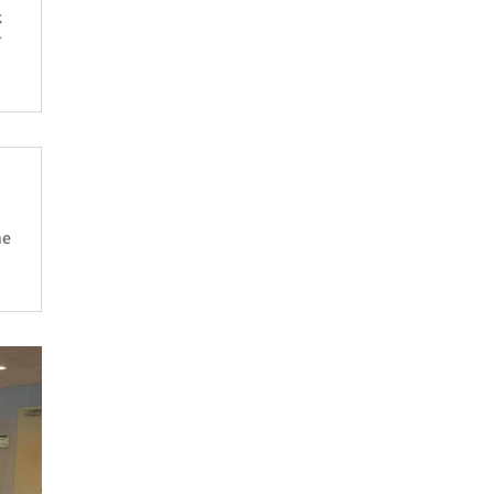
k
을
he