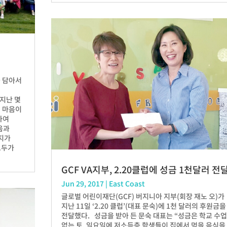
을 담아서
지난 몇
의 마음이
하여
음과
지가
모두가
GCF VA지부, 2.20클럽에 성금 1천달러 전
Jun 29, 2017
|
East Coast
글로벌 어린이재단(GCF) 버지니아 지부(회장 재노 오)가
지난 11일 ‘2.20 클럽’(대표 문숙)에 1천 달러의 후원금을
전달했다. 성금을 받아 든 문숙 대표는 “성금은 학교 수
없는 토, 일요일에 저소득층 학생들이 집에서 먹을 음식을