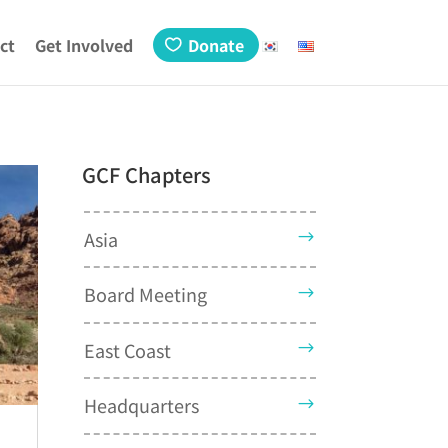
ct
Get Involved
Donate
GCF Chapters
Asia
Board Meeting
East Coast
Headquarters