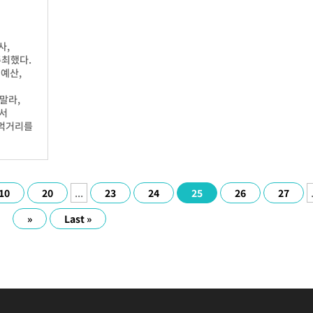
사,
주최했다.
 예산,
말라,
에서
 먹거리를
10
20
...
23
24
25
26
27
»
Last »