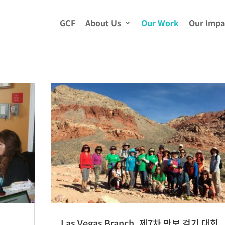
GCF
About Us
Our Work
Our Impa
Las Vegas Branch_제7차 만보 걷기 대회