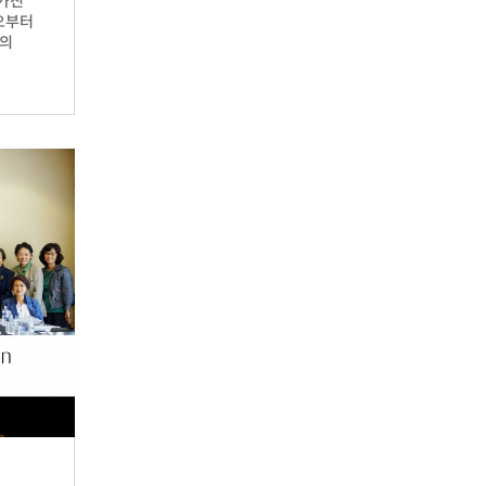
 가진
오부터
F의