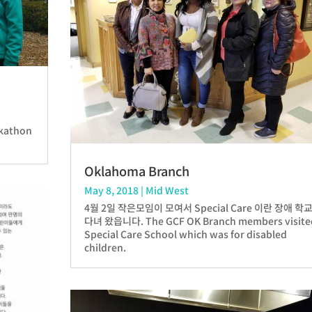
kathon
Oklahoma Branch
May 8, 2018
|
Mid West
4월 2일 작은모임이 모여서 Special Care 이란 장애 학
다녀 왔읍니다. The GCF OK Branch members visite
Special Care School which was for disabled
children.