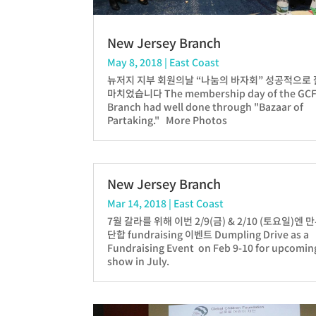
New Jersey Branch
May 8, 2018
|
East Coast
뉴저지 지부 회원의날 “나눔의 바자회” 성공적으로 
마치었습니다 The membership day of the GCF
Branch had well done through "Bazaar of
Partaking." More Photos
New Jersey Branch
Mar 14, 2018
|
East Coast
7월 갈라를 위해 이번 2/9(금) & 2/10 (토요일)엔 
단합 fundraising 이벤트 Dumpling Drive as a
Fundraising Event on Feb 9-10 for upcomi
show in July.