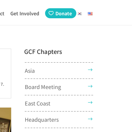
ct
Get Involved
Donate
GCF Chapters
Asia
 7.
Board Meeting
East Coast
Headquarters