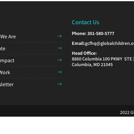
Contact Us
Phone:
301-580-5777
We Are
Email:
gcfhq@globalchildren.o
te
Head Office:
8860 Columbia 100 PKWY STE 
Impact
Columbia, MD 21045
Work
letter
2022 Gl