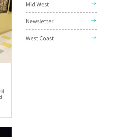
Mid West
Newsletter
West Coast
교에
d