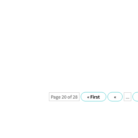
Page 20 of 28
« First
«
...