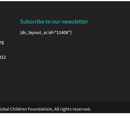
Subscribe to our newsletter
[ds_layout_sc id="11408"]
rg
312
obal Children Foundatioin, All rights reserved.