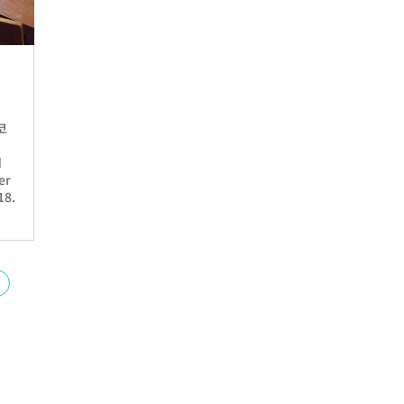
코
d
er
18.