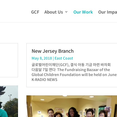
GCF
About Us
Our Work
Our Impa
New Jersey Branch
May 8, 2018
|
East Coast
글로벌어린이재단(GCF), 결식 아동 기금 마련 바자회
다음달 7일 연다 The Fundraising Bazaar of the
Global Children Foundation will be held on June
K-RADIO NEWS