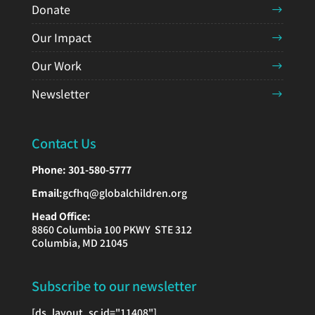
Donate
Our Impact
Our Work
Newsletter
Contact Us
Phone:
301-580-5777
Email:
gcfhq@globalchildren.org
Head Office:
8860 Columbia 100 PKWY STE 312
Columbia, MD 21045
Subscribe to our newsletter
[ds_layout_sc id="11408"]