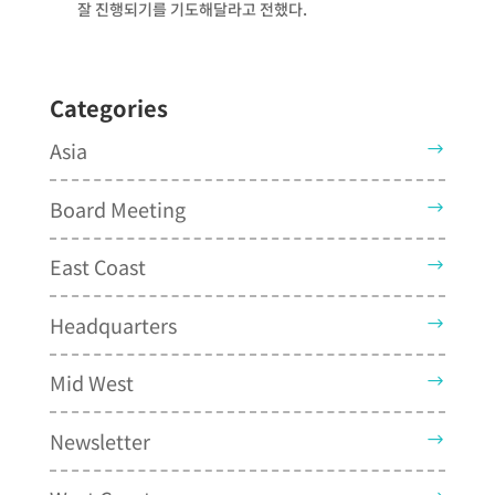
잘 진행되기를 기도해달라고 전했다.
Categories
Asia
Board Meeting
East Coast
Headquarters
Mid West
Newsletter