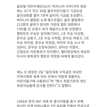
글로벌 어린이재단(GCF) 버지니아 지부(지부 회장
재노 오)가 지난 30일 불우어린이돕기 기금모금
골프대회를 열어 7천여 달러의 기금을 조성했다.
버지니아 클립턴 소재 웨스트필드 골프 클럽에서
113명의 골퍼가 참석한 가운데 열린 대회에서
73타를 친 오영수 씨가 메달리스트에 선정했다.
챔피언조 우승은 김이해(75타), 1조 우승 이상명,
준우승 심용구, 2조 우승 서학철, 준우승 여범구, 3조
우승 박미영, 준우승 박정원, 여자부 우승 소냐 박
(85타), 준우승 오정숙(88타), 장타상 이철리,
근접상은 이운종씨가 차지했다. 델타항공에서 제공한
아시아 왕복권의 행운은 박정원 씨에게 돌아갔다.
재노 오 회장은 2일 “골프대회 수익금은 워싱턴
지역사회와 세계 여러 곳에서 어렵게 생활하는
어린이돕기에 사용된다”며 “행사 후원기관과 개인
후원자님들께 감사를 전한다”고 말했다.
1998년 한국 IMF 사태 후 결식아동을 돕기 위해
워싱턴 지역 어머니들이 2만 달러를 만들어 한국으로