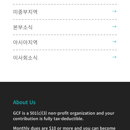
미중부지역
본부소식
아시아지역
이사회소식
About Us
GCF is a 501(c)(3) non-profit organization and your
contribution is fully tax-deductible.
Monthly dues are $10 or more and you can become