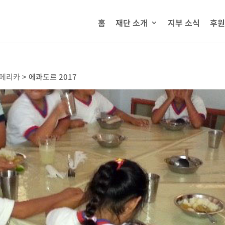
홈
재단 소개
지부 소식
후원
메리카
>
에콰도르 2017