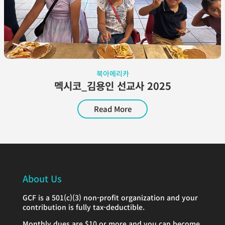
북아메리카
멕시코_김용인 선교사 2025
Read More
About Us
GCF is a 501(c)(3) non-profit organization and your
contribution is fully tax-deductible.
Monthly dues are $10 or more and you can become