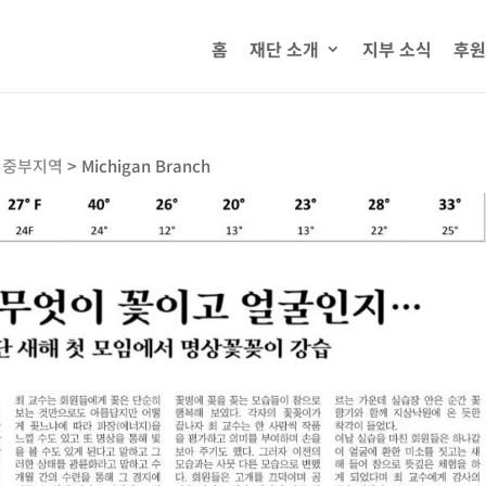
홈
재단 소개
지부 소식
후원
미중부지역
>
Michigan Branch