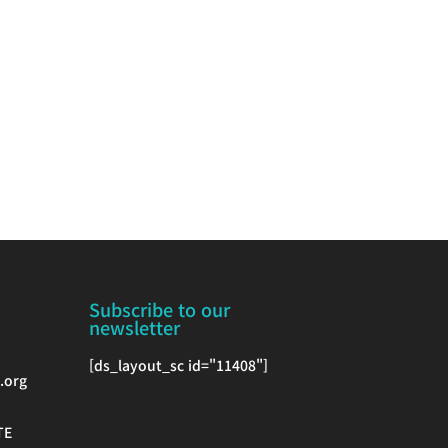
Subscribe to our
newsletter
[ds_layout_sc id="11408"]
.org
TE