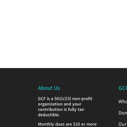
About Us
GC
GCF is a 501(c)(3) non-profit
Who
organization and your
contribution is fully tax-
Don
deductible.
Our
Monthly dues are $10 or more