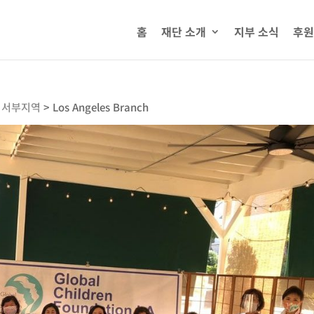
홈
재단 소개
지부 소식
후원
미서부지역
>
Los Angeles Branch