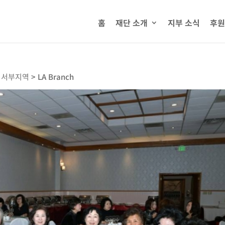
홈
재단 소개
지부 소식
후원
미서부지역
>
LA Branch