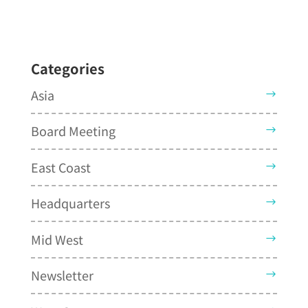
Categories
Asia
Board Meeting
East Coast
Headquarters
Mid West
Newsletter