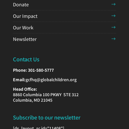
Donate
Our Impact
Our Work
Newsletter
Contact Us
Phone:
301-580-5777
Email:
gcfhq@globalchildren.org
Head Office:
8860 Columbia 100 PKWY STE 312
Columbia, MD 21045
Subscribe to our newsletter
[ds_layout_sc id="11408"]