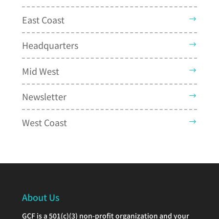
East Coast
Headquarters
Mid West
Newsletter
West Coast
About Us
GCF is a 501(c)(3) non-profit organization and your