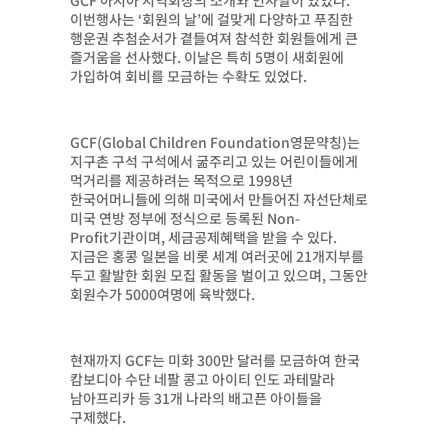
GCF 아시아 지역회장의 소개와 인사말이 있었다.
이번행사는 ‘회원의 날’에 걸맞게 다양하고 푸짐한
행운권 추첨순서가 곁들여져 참석한 회원들에게 큰
즐거움을 선사했다. 이날은 특히 5명이 새회원에
가입하여 회비를 모금하는 수확도 있었다.
GCF(Global Children Foundation영문약칭)는
지구촌 구석 구석에서 굶주리고 있는 어린이들에게
먹거리를 제공하려는 목적으로 1998년
한국어머니들에 의해 미국에서 만들어진 자선단체로
미국 연방 정부에 정식으로 등록된 Non-
Profit기관이며, 세금공제혜택을 받을 수 있다.
지금은 홍콩 일본을 비롯 세계 여러곳에 21개지부를
두고 활발한 회원 모집 활동을 벌이고 있으며, 그동안
회원수가 5000여명에 육박했다.
현재까지 GCF는 미화 300만 달러를 모금하여 한국
캄보디아 수단 네팔 콩고 아이티 인도 과테말라
남아프리카 등 31개 나라의 배고픈 아이들을
구제했다.