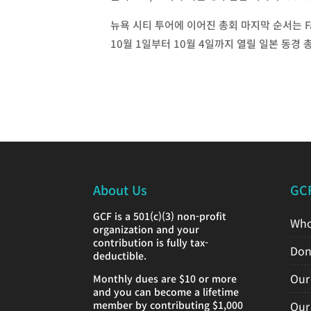
뉴욕 시티 투어에 이어진 총회 마지막 순서는 Fare
10월 1일부터 10월 4일까지 열릴 일본 동경
About Us
GC
GCF is a 501(c)(3) non-profit
Who
organization and your
contribution is fully tax-
Don
deductible.
Our
Monthly dues are $10 or more
and you can become a lifetime
member by contributing $1,000
Our