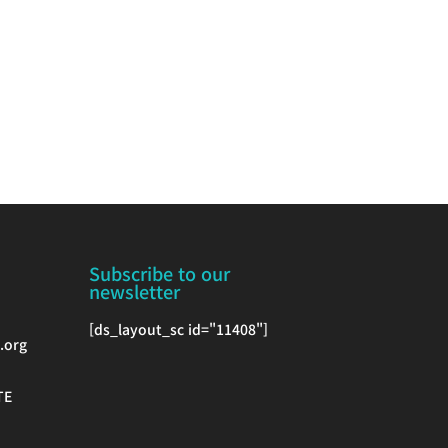
Subscribe to our
newsletter
[ds_layout_sc id="11408"]
.org
TE