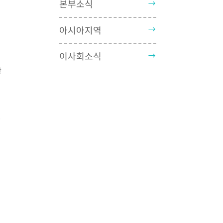
본부소식
아시아지역
이사회소식
만
층