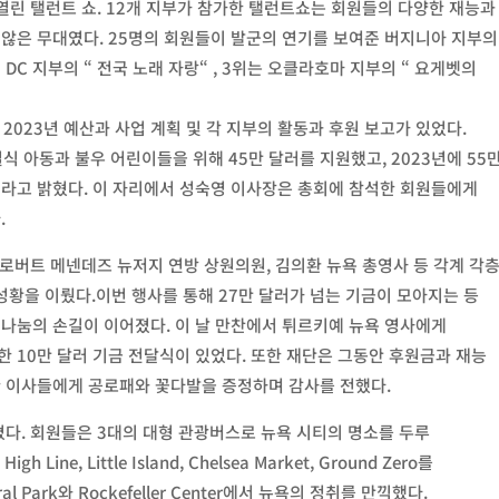
er에서 열린 탤런트 쇼. 12개 지부가 참가한 탤런트쇼는 회원들의 다양한 재능과
않은 무대였다. 25명의 회원들이 발군의 연기를 보여준 버지니아 지부의
 DC 지부의 “ 전국 노래 자랑“ , 3위는 오클라호마 지부의 “ 요게벳의
 2023년 예산과 사업 계획 및 각 지부의 활동과 후원 보고가 있었다.
결식 아동과 불우 어린이들을 위해 45만 달러를 지원했고, 2023년에 55
“ 이라고 밝혔다. 이 자리에서 성숙영 이사장은 총회에 참석한 회원들에게
.
 로버트 메넨데즈 뉴저지 연방 상원의원, 김의환 뉴욕 총영사 등 각계 각
 성황을 이뤘다.이번 행사를 통해 27만 달러가 넘는 기금이 모아지는 등
나눔의 손길이 이어졌다. 이 날 만찬에서 튀르키예 뉴욕 영사에게
 10만 달러 기금 전달식이 있었다. 또한 재단은 그동안 후원금과 재능
한 이사들에게 공로패와 꽃다발을 증정하며 감사를 전했다.
졌다. 회원들은 3대의 대형 관광버스로 뉴욕 시티의 명소를 두루
h Line, Little Island, Chelsea Market, Ground Zero를
 Park와 Rockefeller Center에서 뉴욕의 정취를 만끽했다.