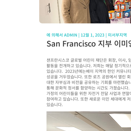
에 의해서
ADMIN
|
12월 1, 2023
|
미서부지역
San Francisco 지부 이
샌프란시스코
글로벌
어린이
재단은
회장
,
이사
,
활동을
전개하고
있습니다
.
저희는
매달
정기적으
있습니다
. 2023
년에는베이 지역의 한인 커뮤니티
성공을 거두었습니다
.
또한 로즈 공원에서 열린 
대한 자부심과 비전을 공유하는 기회를 마련했습
통해
문화적
정서를
함양하는
시간도
가졌습니다
.
가정의
어린이들을
위한
자전거
전달
사업과
연말
참여하고
있습니다
. 또한
새로운
이민
세대에게
저
있습니다
.