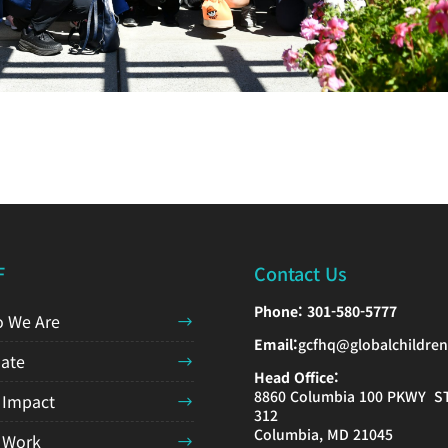
F
Contact Us
Phone:
301-580-5777
 We Are
Email:
gcfhq@globalchildren
ate
Head Office:
8860 Columbia 100 PKWY S
 Impact
312
Columbia, MD 21045
 Work