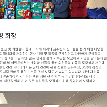
미영 회장
임원진
및
회원들이
함께
노력해
세계의
굶주린
어린이들을
돕기
위한
다양한
로
월례회를
개최하여
행사
계획
및
활동을
구체적이고
다양하게
구상하고
의 참여를 이끌어낸 골프 행사를 통해 기부금을 모금하고
재단을 알리는데 
회원의 날 이벤트에서는 게임과
선물을 통해 회원들의 친목을 도모하고 재단에
니다
.
건강
세미나에서는
신체
건강에
관한
정보를
공유하고
,
꽃꽂이
강습을
도시락
판매를
통한
기부금
조성
노력도
계속되고
있습니다
.
매년
저소득
에
결손가정
어린이들을
위한
성탄
선물
기부
등
다양한
활동에도
적극
희
재단을
알리고
더
많은
회원들을
모집하기
위해
끊임없이
노력하고