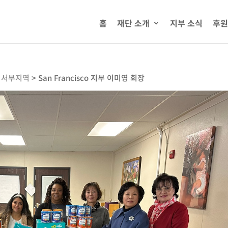
홈
재단 소개
지부 소식
후원
미서부지역
>
San Francisco 지부 이미영 회장