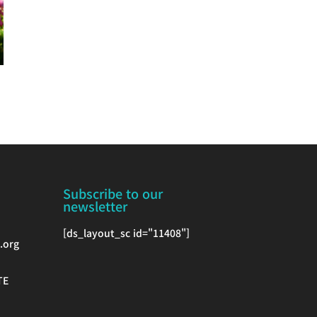
Subscribe to our
newsletter
[ds_layout_sc id="11408"]
.org
TE