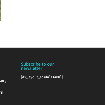
Subscribe to our
newsletter
[ds_layout_sc id="11408"]
.org
TE