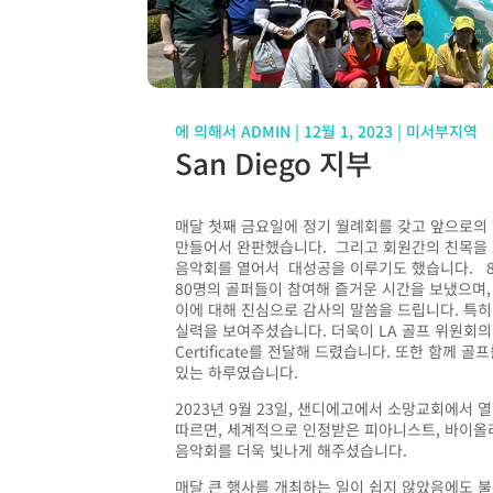
에 의해서
ADMIN
|
12월 1, 2023
|
미서부지역
San Diego 지부
매달 첫째 금요일에 정기 월례회를 갖고 앞으로의 행
만들어서 완판했습니다. 그리고 회원간의 친목을 
음악회를 열어서 대성공을 이루기도 했습니다.
80
명의
골퍼들이
참여해
즐거운
시간을
보냈으며
이에
대해
진심으로
감사의
말씀을
드립니다
.
특히
실력을
보여주셨습니다
.
더욱이
LA
골프
위원회의
Certificate
를
전달해
드렸습니다
.
또한
함께
골프
있는
하루였습니다
.
2023
년
9
월
23
일
,
샌디에고에서
소망교회에서
열
따르면
,
세계적으로
인정받은
피아니스트
,
바이올
음악회를
더욱
빛나게
해주셨습니다
.
매달
큰
행사를
개최하는
일이
쉽지
않았음에도
불