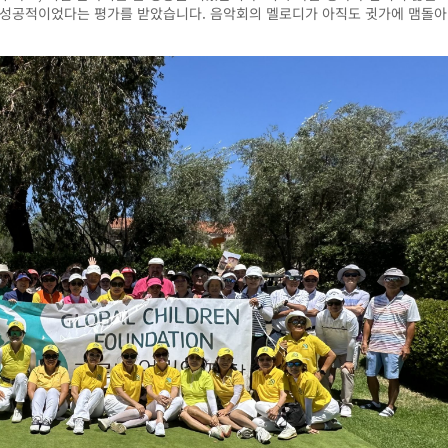
성공적이었다는
평가를
받았습니다
.
음악회의
멜로디가
아직도
귓가에
맴돌아