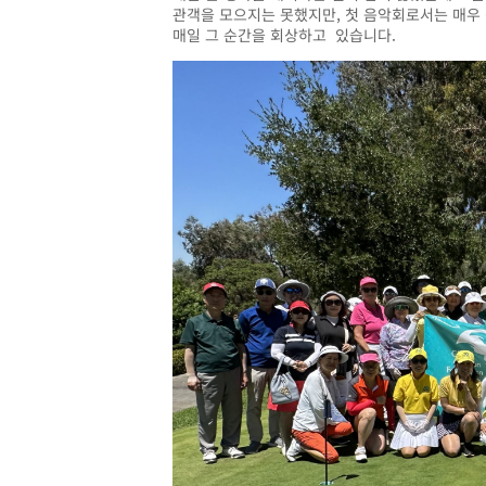
관객을
모으지는
못했지만
,
첫
음악회로서는
매우
매일
그
순간을
회상하고
있습니다.