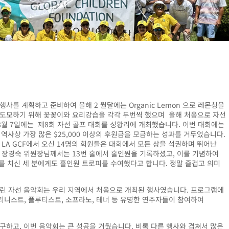
사를 계획하고 준비하여 올해 2 월달에는 Organic Lemon 으로 레몬청을
도모하기 위해 꽃꽂이와 요리강습을 각각 두번씩 했으며 올해 처음으로 자선
8
월
7
일에는
제
8
회
자선
골프
대회를
성황리에
개최했습니다
.
이번
대회에는
,
역사상
가장
많은
$25,000
이상의
후원금을
모금하는
성과를
거두었습니다
.
LA GCF
에서
오신
14
명의
회원들은
대회에서
모든
상을
석권하며
뛰어난
장경숙
위원장님께서는
13
번
홀에서
홀인원을
기록하셨고
,
이를
기념하여
를
치신
세
분에게도
홀인원
트로피를
수여했다고
합니다
.
정말
즐겁고
의미
린
자선
음악회는
우리
지역에서
처음으로
개최된
행사였습니다
.
프로그램에
리니스트
,
플루티스트
,
소프라노
,
테너
등
유명한
연주자들이
참여하여
구하고
,
이번
음악회는
큰
성공을
거뒀습니다
.
비록
다른
행사와
겹쳐서
많은