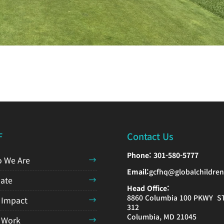
F
Contact Us
Phone:
301-580-5777
 We Are
Email:
gcfhq@globalchildren
ate
Head Office:
8860 Columbia 100 PKWY S
 Impact
312
Columbia, MD 21045
 Work