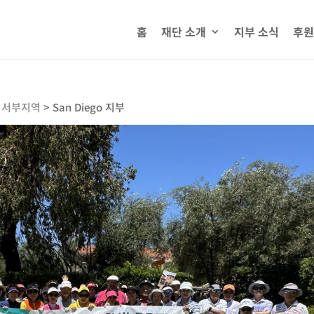
홈
재단 소개
지부 소식
후원
미서부지역
>
San Diego 지부