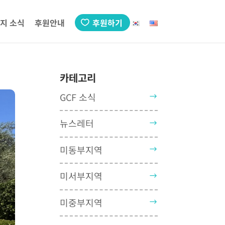
지 소식
후원안내
후원하기
카테고리
GCF 소식
뉴스레터
미동부지역
미서부지역
미중부지역