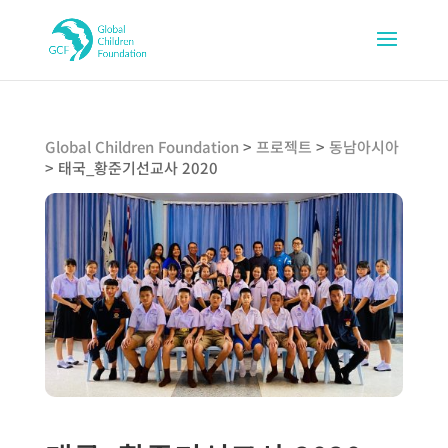
Global Children Foundation
>
프로젝트
>
동남아시아
>
태국_황준기선교사 2020