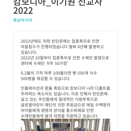
캄보디아_이기원 선교사
2022
동남아시아
2022
년에도
저희
빈민촌에는
집중폭우로
인한
마을침수가
진행되었습니다
벌써
4
년째
발생하고
있습니다
.
2022
년
10
월부터 집중폭우로 인한 수재민 발생으로
센터에 수재민 거주
50
가정
’
0.2
불의 기적 하루
100
불이면 빵
500
개 식수
500
병을 제공할 수 있습니다
.
인플레이션과
환율
폭등으로
캄보디아
나라
디폴트를
우려하는
목소리도 있습니다
.
이로 인해서 빈민촌에
살고 있는 주민들에게 절대적인 식량부족으로
글로벌어린이 재단의 귀한 후원금으로 매일 수백명의
아이들에게 생명의 양식을 홍수피해로 인한
수재민들에게 쌀과 라면을 지원하고 있습니다
.