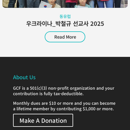
동유럽
우크라이나_박철규 선교사 2025
Read More
About Us
GCF is a 501(c)(3) non-profit organization and your
contribution is fully tax-deductible.
Monthly dues are $10 or more and you can become
a lifetime member by contributing $1,000 or more.
Make A Donation