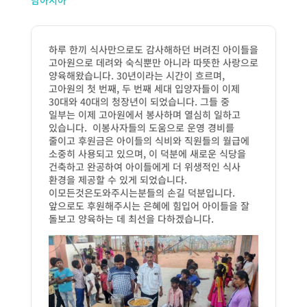
남아시아
하루 한끼 식사만으로도 감사해하던 버려진 아이들을
고아원으로 데려와 숙식뿐만 아니라 따뜻한 사랑으로
양육해왔습니다
. 30
년이라는 시간이 흐르며
,
고아원의 첫 번째
,
두 번째 세대 입양자들이 이제
30
대와
40
대의
청
장년이 되었습니다
.
그들 중
일부는 이제 고아원에서 봉사하며 열심히 일하고
있습니다
.
이봉사자들의 도움으로 운영
경비를
줄이고
후원금은 아이들의 식비와 직원들의 월급에
소중히 사용되고 있으며
,
이 덕분에 새로운 식당을
건축하고 완공하여 아이들에게 더 위생적인 식사
환경을 제공할 수 있게 되었습니다
.
이모든것은도와주시는분들의 손길 덕분입니다
.
앞으로도 후원해주시는 은혜에 힘입어 아이들을 잘
돌보고 양육하는 데 최선을 다하겠습니다
.