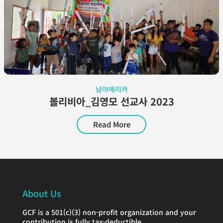
남아메리카
볼리비아_김영모 선교사 2023
Read More
About Us
GCF is a 501(c)(3) non-profit organization and your
contribution is fully tax-deductible.