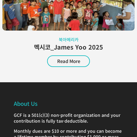
북아메리카
멕시코_James Yoo 2025
Read More
About Us
GCF is a 501(c)(3) non-profit organization and your
contribution is fully tax-deductible.
Monthly dues are $10 or more and you can become
a lifetime member by contributing $1,000 or more.