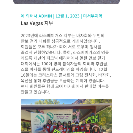
에 의해서
ADMIN
|
12월 1, 2023
|
미서부지역
Las Vegas 지부
2023
년에
라스베이거스
지부는
바자회와
두번의
만보
걷기
대회를
성공적으로
개최하였습니다
.
회원들은
모두
하나가
되어
서로
도우며
행사를
즐겁게
진행하였습니다
.
특히
,
라스베이거스의
명물
레드록
캐년의
피크닉
에리어에서
열린
만보
걷기
대회에서는
100
여
명의
참석자들의
회비와
후원금
,
스몰
바자를
통해
펀드레이징을
하였습니다
. 12
월
16
일에는
크리스마스
콘서트와
그림
전시회
,
바자회
,
옥션을
통해
후원금을
모금하는
계획이
있습니다
.
현재
회원들은
함께
모여
바자회에서
판매할
비누를
만들고
있습니다
.