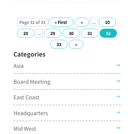
Page 32 of 33
« First
«
...
10
20
...
29
30
31
32
33
»
Categories
Asia
Board Meeting
East Coast
Headquarters
Mid West